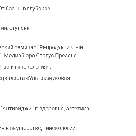
т базы - в глубокое
.
ии: ступени
еский семинар "Репродуктивный
и", Медиабюро Статус Презенс.
тво и гинекология».
ециалиста «Ультразвуковая
Антиэйджинг: здоровье, эстетика,
я в акушерстве, гинекологии,