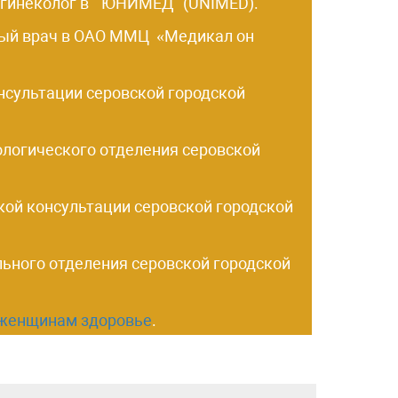
р-гинеколог в "ЮНИМЕД" (UNIMED).
вный врач в ОАО ММЦ «Медикал он
нсультации серовской городской
ологического отделения серовской
ской консультации серовской городской
льного отделения серовской городской
женщинам здоровье
.