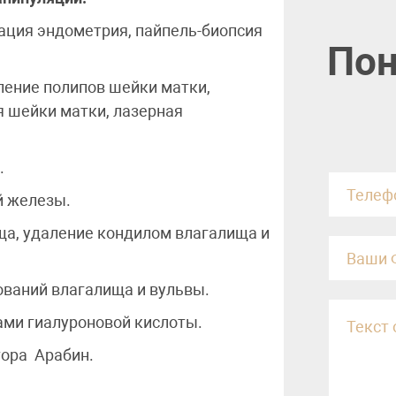
ация эндометрия, пайпель-биопсия
Пон
ление полипов шейки матки,
я шейки матки, лазерная
.
й железы.
ща, удаление кондилом влагалища и
ований влагалища и вульвы.
ми гиалуроновой кислоты.
тора Арабин.