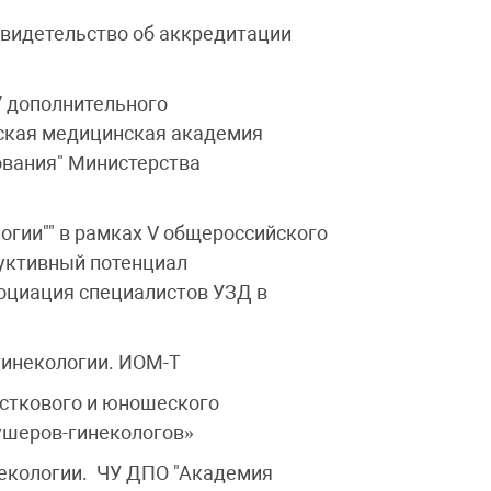
Свидетельство об аккредитации
У дополнительного
ская медицинская академия
ования" Министерства
огии"" в рамках V общероссийского
дуктивный потенциал
социация специалистов УЗД в
гинекологии. ИОМ-Т
осткового и юношеского
ушеров-гинекологов»
некологии. ЧУ ДПО "Академия