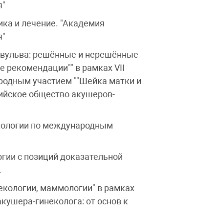
я"
ика и лечение. "Академия
я"
, вульва: решённые и нерешённые
 рекомендации"" в рамках VII
одным участием ""Шейка матки и
сийское общество акушеров-
екологии по международным
огии с позиций доказательной
.
некологии, маммологии" в рамках
ушера-гинеколога: от основ к