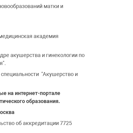
новообразований матки и
 медицинская академия
дре акушерства и гинекологии по
я".
 специальности "Акушерство и
ые на интернет-портале
ического образования.
Москва
ьство об аккредитации 7725