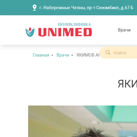
г. Набережные Челны, пр-т Сююмбике, д.67 Б
Врачи
Главная
Врачи
ЯКИМОВ АНТОН ВЛАДИМИР
ЯК