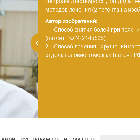
Невролог, вертебролог, кандидат 
методов лечения (2 патента на изоб
Автор изобретений:
1. «Способ снятия болей при пояс
(патент РФ № 2145505)
2. «Способ лечения нарушений кро
отдела головного мозга» (патент Р
ой возникновения и развития